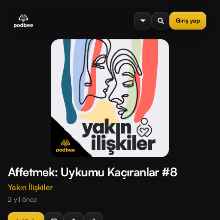
se menu
Giriş yap
Affetmek: Uykumu Kaçıranlar #8
Yakın İlişkiler
2 yıl önce