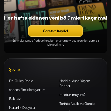
Her hafta eklenen yeni bölümleri kaçırma!
Ücretsiz Kaydol
Saniyeler içinde Podbee hesabını oluşturup video içerikleri ücretsiz
izleyebilirsin.
Şovlar
Dr. Güleç Radio
Haddini Aşan Yaşam
Rehberi
sadece film izlemiyorum
mecbur muyum?
Bakıcaz
Tarihte Acaib ve Garaib
Karanlık Dosyalar