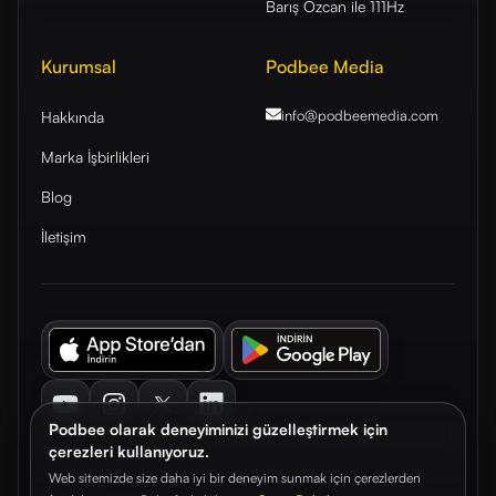
Barış Özcan ile 111Hz
Kurumsal
Podbee Media
info@podbeemedia
.com
Hakkında
Marka İşbirlikleri
Blog
İletişim
Youtube
Instagram
Twitter
LinkedIn
Podbee olarak deneyiminizi güzelleştirmek için
çerezleri kullanıyoruz.
Web sitemizde size daha iyi bir deneyim sunmak için çerezlerden