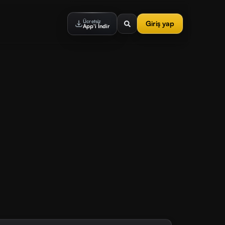
Ücretsiz
Giriş yap
App'i İndir