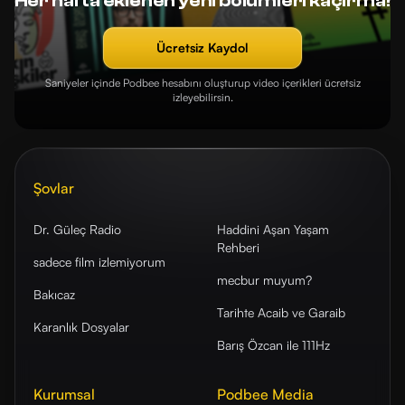
Her hafta eklenen yeni bölümleri kaçırma!
Ücretsiz Kaydol
Saniyeler içinde Podbee hesabını oluşturup video içerikleri ücretsiz
izleyebilirsin.
Şovlar
Dr. Güleç Radio
Haddini Aşan Yaşam
Rehberi
sadece film izlemiyorum
mecbur muyum?
Bakıcaz
Tarihte Acaib ve Garaib
Karanlık Dosyalar
Barış Özcan ile 111Hz
Kurumsal
Podbee Media