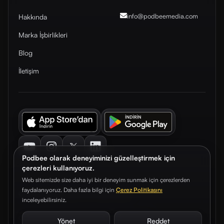
info@podbeemedia
.com
Hakkında
Marka İşbirlikleri
Blog
İletişim
Youtube
Instagram
Twitter
LinkedIn
Podbee olarak deneyiminizi güzelleştirmek için
çerezleri kullanıyoruz.
Web sitemizde size daha iyi bir deneyim sunmak için çerezlerden
faydalanıyoruz. Daha fazla bilgi için
Çerez Politikasını
© 2026. Podbee Media. Tüm hakları saklıdır.
inceleyebilirsiniz.
Çerez Tercihleri
Aydınlatma Metni
Gizlilik Sözleşmesi
Yönet
Reddet