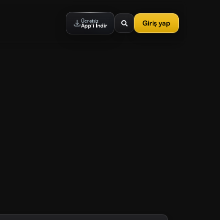
Ücretsiz
Giriş yap
App'i İndir