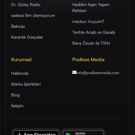
Dr. Güleç Radio
Haddini Aşan Yaşam
Rehberi
sadece film izlemiyorum
mecbur muyum?
Bakıcaz
Tarihte Acaib ve Garaib
Karanlık Dosyalar
Barış Özcan ile 111Hz
Kurumsal
Podbee Media
info@podbeemedia
.com
Hakkında
Marka İşbirlikleri
Blog
İletişim