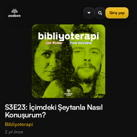
se menu
Giriş yap
S3E23: İçimdeki Şeytanla Nasıl
Konuşurum?
Bibliyoterapi
2 yıl önce