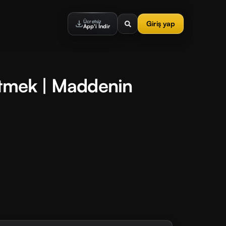
Ücretsiz
Giriş yap
App'i İndir
etmek | Maddenin