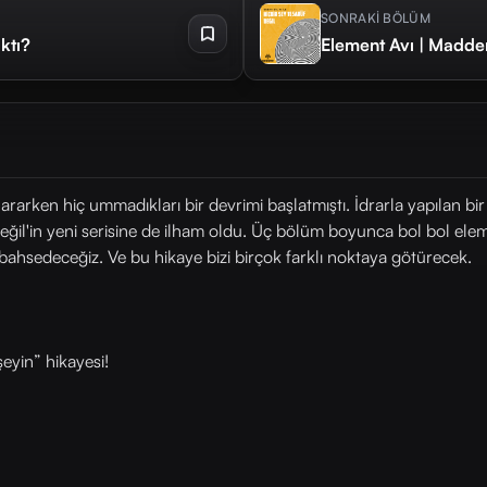
SONRAKİ BÖLÜM
ktı?
Element Avı | Madde
ararken hiç ummadıkları bir devrimi başlatmıştı. İdrarla yapılan b
Değil'in yeni serisine de ilham oldu. Üç bölüm boyunca bol bol ele
bahsedeceğiz. Ve bu hikaye bizi birçok farklı noktaya götürecek.
eyin” hikayesi!