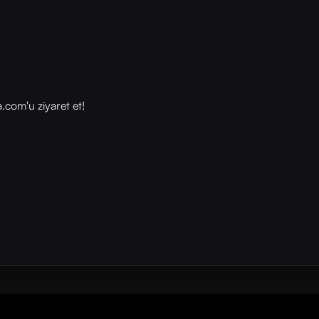
com⁠⁠'u ziyaret et!