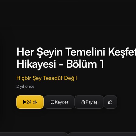
Her Şeyin Temelini Keşf
Hikayesi - Bölüm 1
Hiçbir Şey Tesadüf Değil
2 yıl önce
24 dk
Kaydet
Paylaş