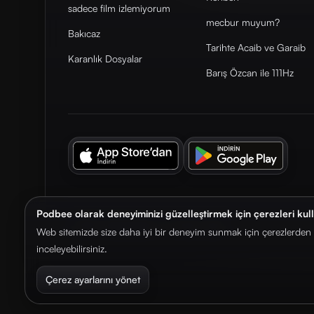
sadece film izlemiyorum
mecbur muyum?
Bakıcaz
Tarihte Acaib ve Garaib
Karanlık Dosyalar
Barış Özcan ile 111Hz
Podbee olarak deneyiminizi güzelleştirmek için çerezleri kul
© 2026. Podbee Media. Tüm hakları saklıdır.
Web sitemizde size daha iyi bir deneyim sunmak için çerezlerden f
inceleyebilirsiniz.
Çerez ayarlarını yönet