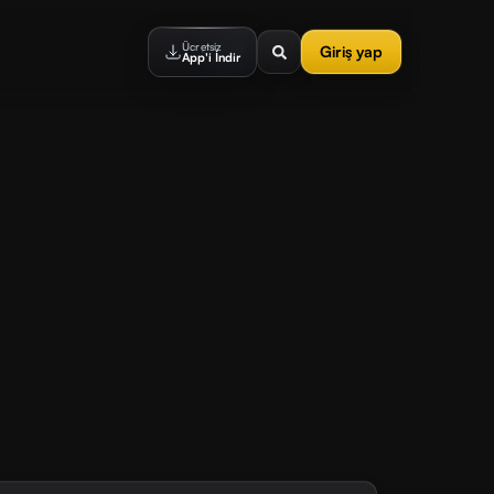
Ücretsiz
Giriş yap
App'i İndir