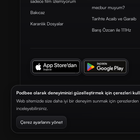
sadece film izlemiyorum
mecbur muyum?
Bakıcaz
Tarihte Acaib ve Garaib
Karanlık Dosyalar
Barış Özcan ile 111Hz
Podbee olarak deneyiminizi güzelleştirmek için çerezleri kul
© 2026. Podbee Media. Tüm hakları saklıdır.
Web sitemizde size daha iyi bir deneyim sunmak için çerezlerden f
inceleyebilirsiniz.
Çerez ayarlarını yönet