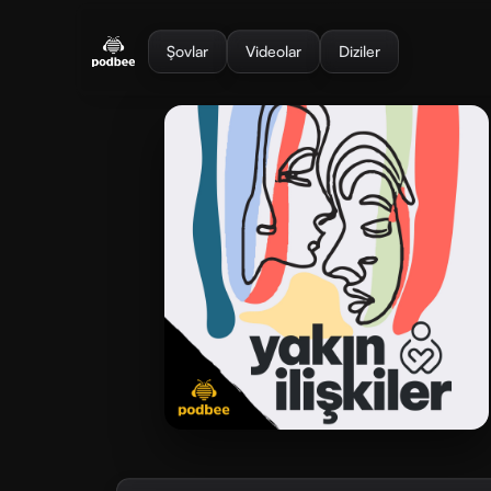
se menu
Şovlar
Videolar
Diziler