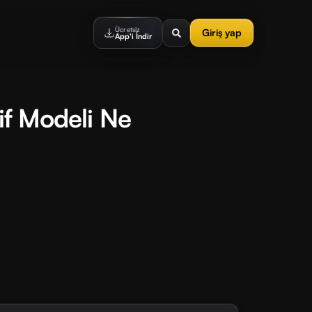
Ücretsiz
Giriş yap
App'i İndir
if Modeli Ne