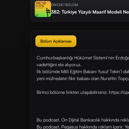
ÖNCEKİ BÖLÜM
382: Türkiye Yüzyılı Maarif Modeli N
Bölüm Açıklaması
Cumhurbaşkanlığı Hükümet Sistemi’nin Erdoğan
vadettiğini ele alıyoruz.
İlk bölümde Milli Eğitim Bakanı Yusuf Tekin’i d
yeni müfredatın fikir babası olan Nurettin Topç
Birinci bölüme linkten ulaşabilirsiniz; https
Bu podcast, On Dijital Bankacılık hakkında rek
Bu podcast, Pegasus hakkında reklam içerir. Y