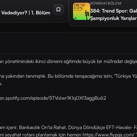
SONRAKİ BÖLÜM
384: Trend Spor: Ga
e Vadediyor? | 1. Bölüm
Şampiyonluk Yarışlar
 yönetimindeki ikinci dönemi eğitimde büyük bir müfredat değişi
aha yakından tanımıştık. Bu bölümde tanışacağımız isim, "Türkiye Y
u.
://open.spotify.com/episode/5TVolwr1K1q0Xf3aggBu62
lam içerir. Bankacılık On'la Rahat. Dünya Döndükçe EFT-Havale- Fa
eni seyahat rotanı planlamak için hemen https://www.flypgs.com/ ’