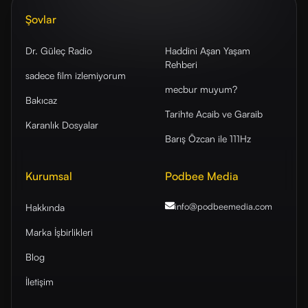
Şovlar
Dr. Güleç Radio
Haddini Aşan Yaşam
Rehberi
sadece film izlemiyorum
mecbur muyum?
Bakıcaz
Tarihte Acaib ve Garaib
Karanlık Dosyalar
Barış Özcan ile 111Hz
Kurumsal
Podbee Media
info@podbeemedia
.com
Hakkında
Marka İşbirlikleri
Blog
İletişim