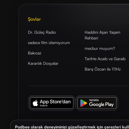
Şovlar
Dr. Güleç Radio
Haddini Aşan Yaşam
Rehberi
sadece film izlemiyorum
mecbur muyum?
Bakıcaz
Tarihte Acaib ve Garaib
Karanlık Dosyalar
Barış Özcan ile 111Hz
Podbee olarak deneyiminizi güzelleştirmek için çerezleri kul