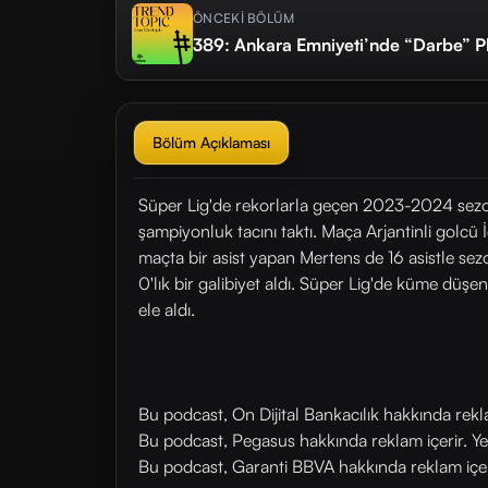
ÖNCEKİ BÖLÜM
389: Ankara Emniyeti’nde “Darbe” Pla
Bölüm Açıklaması
Süper Lig'de rekorlarla geçen 2023-2024 sez
şampiyonluk tacını taktı. Maça Arjantinli golcü 
maçta bir asist yapan Mertens de 16 asistle s
0'lık bir galibiyet aldı. Süper Lig'de küme d
ele aldı.
Bu podcast, On Dijital Bankacılık hakkında rek
Bu podcast, Pegasus hakkında reklam içerir. Y
Bu podcast, Garanti BBVA hakkında reklam içer