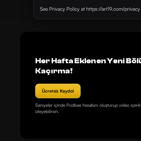
See Privacy Policy at https://art19.com/privac
Her Hafta Eklenen Yeni Böl
Kaçırma!
Ücretsiz Kaydol
Saniyeler içinde Podbee hesabını oluşturup video içerikl
izleyebilirsin.