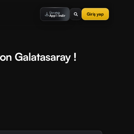
Ücretsiz
Giriş yap
App'i İndir
on Galatasaray !