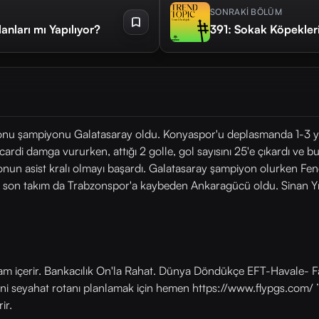
SONRAKİ BÖLÜM
nları mı Yapılıyor?
391: Sokak Köpekleri
onu şampiyonu Galatasaray oldu. Konyaspor'u deplasmanda 1-3 y
İcardi damga vururken, attığı 2 golle, gol sayısını 25'e çıkardı ve
ezonun asist kralı olmayı başardı. Galatasaray şampiyon olurken 
üşen son takım da Trabzonspor'a kaybeden Ankaragücü oldu. Sinan 
lam içerir. Bankacılık On'la Rahat. Dünya Döndükçe EFT-Havale- Fa
eni seyahat rotanı planlamak için hemen https://www.flypgs.com/ ’
ir.