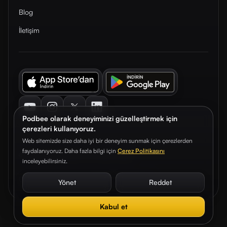
Blog
İletişim
Youtube
Instagram
Twitter
LinkedIn
Podbee olarak deneyiminizi güzelleştirmek için
çerezleri kullanıyoruz.
Web sitemizde size daha iyi bir deneyim sunmak için çerezlerden
faydalanıyoruz. Daha fazla bilgi için
Çerez Politikasını
© 2026. Podbee Media. Tüm hakları saklıdır.
inceleyebilirsiniz.
Çerez Tercihleri
Aydınlatma Metni
Gizlilik Sözleşmesi
Yönet
Reddet
Kabul et