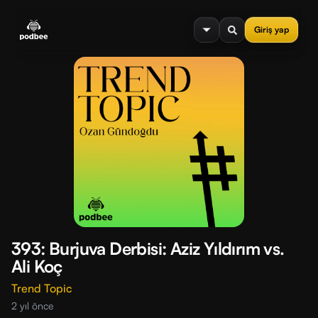
se menu
Giriş yap
393: Burjuva Derbisi: Aziz Yıldırım vs.
Ali Koç
Trend Topic
2 yıl önce