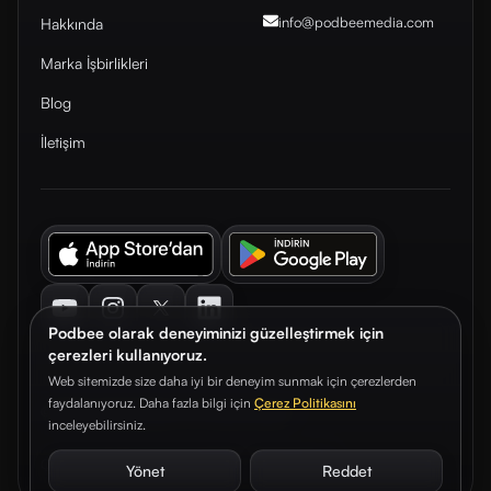
info@podbeemedia
.com
Hakkında
Marka İşbirlikleri
Blog
İletişim
Youtube
Instagram
Twitter
LinkedIn
Podbee olarak deneyiminizi güzelleştirmek için
çerezleri kullanıyoruz.
Web sitemizde size daha iyi bir deneyim sunmak için çerezlerden
faydalanıyoruz. Daha fazla bilgi için
Çerez Politikasını
© 2026. Podbee Media. Tüm hakları saklıdır.
inceleyebilirsiniz.
Çerez Tercihleri
Aydınlatma Metni
Gizlilik Sözleşmesi
Yönet
Reddet