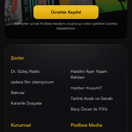
Ücretsiz Kaydol
Saniyeler içinde Podbee hesabını oluşturup video içerikleri ücretsiz
izleyebilirsin.
Şovlar
Dr. Güleç Radio
Haddini Aşan Yaşam
Rehberi
sadece film izlemiyorum
mecbur muyum?
Bakıcaz
Tarihte Acaib ve Garaib
Karanlık Dosyalar
Barış Özcan ile 111Hz
Kurumsal
Podbee Media