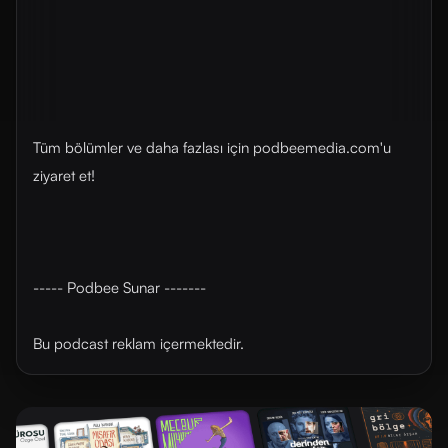
Tüm bölümler ve daha fazlası için ⁠⁠podbeemedia.com⁠⁠'u
ziyaret et!
----- Podbee Sunar -------
Bu podcast reklam içermektedir.