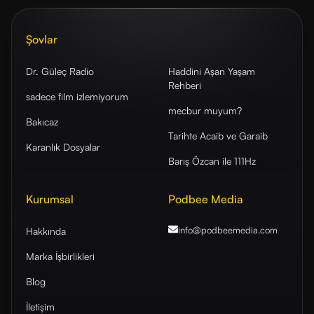
Şovlar
Dr. Güleç Radio
Haddini Aşan Yaşam
Rehberi
sadece film izlemiyorum
mecbur muyum?
Bakıcaz
Tarihte Acaib ve Garaib
Karanlık Dosyalar
Barış Özcan ile 111Hz
Kurumsal
Podbee Media
info@podbeemedia
.com
Hakkında
Marka İşbirlikleri
Blog
İletişim