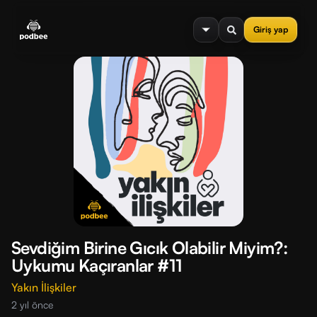
se menu
Giriş yap
Sevdiğim Birine Gıcık Olabilir Miyim?:
Uykumu Kaçıranlar #11
Yakın İlişkiler
2 yıl önce