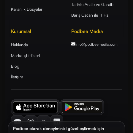
Tarihte Acaib ve Garaib
Karanlık Dosyalar
Barış Özcan ile 111Hz
Kurumsal
Podbee Media
info@podbeemedia
.com
Hakkında
Marka İşbirlikleri
Blog
İletişim
Youtube
Instagram
Twitter
LinkedIn
Podbee olarak deneyiminizi güzelleştirmek için