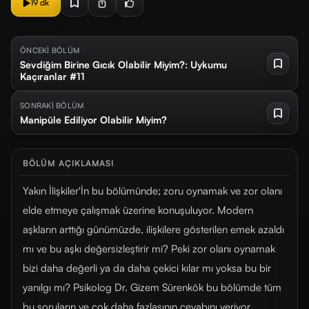
19 dk
ÖNCEKİ BÖLÜM
Sevdiğim Birine Gıcık Olabilir Miyim?: Uykumu
Kaçıranlar #11
SONRAKİ BÖLÜM
Manipüle Ediliyor Olabilir Miyim?
BÖLÜM AÇIKLAMASI
Yakın İlişkiler'İn bu bölümünde; zoru oynamak ve zor olanı
elde etmeye çalışmak üzerine konuşuluyor. Modern
aşkların arttığı günümüzde, ilişkilere gösterilen emek azaldı
mı ve bu aşkı değersizleştirir mi? Peki zor olanı oynamak
bizi daha değerli ya da daha çekici kılar mı yoksa bu bir
yanılgı mı? Psikolog Dr. Gizem Sürenkök bu bölümde tüm
bu soruların ve çok daha fazlasının cevabını veriyor,