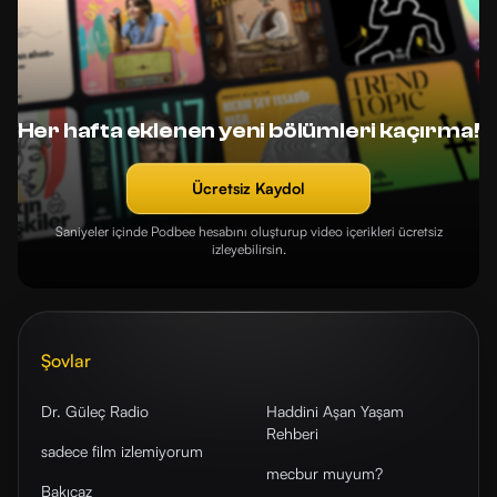
Her hafta eklenen yeni bölümleri kaçırma!
Ücretsiz Kaydol
Saniyeler içinde Podbee hesabını oluşturup video içerikleri ücretsiz
izleyebilirsin.
Şovlar
Dr. Güleç Radio
Haddini Aşan Yaşam
Rehberi
sadece film izlemiyorum
mecbur muyum?
Bakıcaz