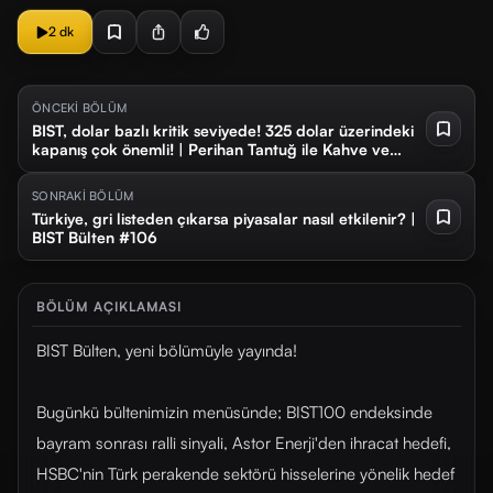
2 dk
ÖNCEKİ BÖLÜM
BIST, dolar bazlı kritik seviyede! 325 dolar üzerindeki
kapanış çok önemli! | Perihan Tantuğ ile Kahve ve
Borsa #84
SONRAKİ BÖLÜM
Türkiye, gri listeden çıkarsa piyasalar nasıl etkilenir? |
BIST Bülten #106
BÖLÜM AÇIKLAMASI
BIST Bülten, yeni bölümüyle yayında!
Bugünkü bültenimizin menüsünde; BIST100 endeksinde
bayram sonrası ralli sinyali, Astor Enerji'den ihracat hedefi,
HSBC'nin Türk perakende sektörü hisselerine yönelik hedef