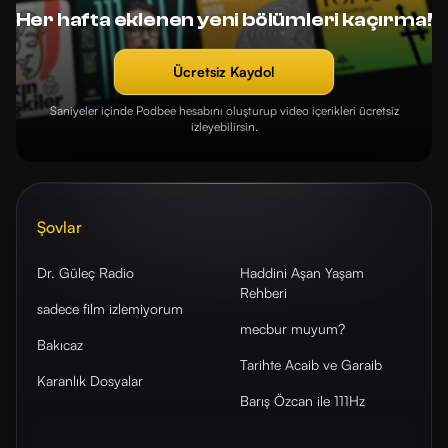
Her hafta eklenen yeni bölümleri kaçırma!
Ücretsiz Kaydol
Saniyeler içinde Podbee hesabını oluşturup video içerikleri ücretsiz
izleyebilirsin.
Şovlar
Dr. Güleç Radio
Haddini Aşan Yaşam
Rehberi
sadece film izlemiyorum
mecbur muyum?
Bakıcaz
Tarihte Acaib ve Garaib
Karanlık Dosyalar
Barış Özcan ile 111Hz