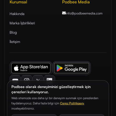
Kurumsal
Podbee Media
info@podbeemedia
.com
Hakkında
Marka İşbirlikleri
Blog
İletişim
Youtube
Instagram
Twitter
LinkedIn
Podbee olarak deneyiminizi güzelleştirmek için
çerezleri kullanıyoruz.
Web sitemizde size daha iyi bir deneyim sunmak için çerezlerden
faydalanıyoruz. Daha fazla bilgi için
Çerez Politikasını
© 2026. Podbee Media. Tüm hakları saklıdır.
inceleyebilirsiniz.