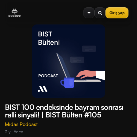
se menu
Giriş yap
BIST 100 endeksinde bayram sonrası
ralli sinyali! | BIST Bülten #105
Midas Podcast
2 yıl önce