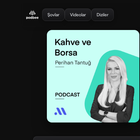
se menu
Şovlar
Videolar
Diziler