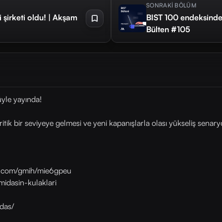
SONRAKİ BÖLÜM
 şirketi oldu! | Akşam
BIST 100 endeksinde b
Bülten #105
yle yayında!
itik bir seviyeye gelmesi ve yeni kapanışlarla olası yükseliş senary
as.com/gmih/mie6gpeu
midasin-kulaklari
das/