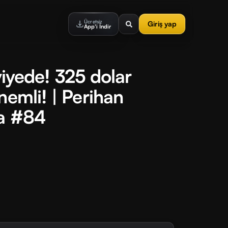
Ücretsiz
Giriş yap
App'i İndir
eviyede! 325 dolar
nemli! | Perihan
sa #84