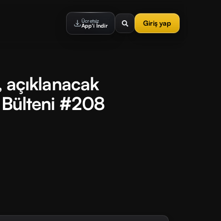
Ücretsiz
Giriş yap
App'i İndir
r, açıklanacak
 Bülteni #208