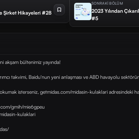
SONRAKİ BÖLÜM
2023 Yılından Çıkarıl
e Şirket Hikayeleri #28
#5
ni akşam bültenimiz yayında!
rımcı takvimi, Baidu'nun yeni anlaşması ve ABD havayolu sektörü
okumak isterseniz, getmidas.com/midasin-kulaklari adresindeki habe
as.com/gmih/mie6gpeu
midasin-kulaklari
das/