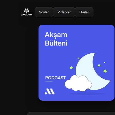
se menu
Şovlar
Videolar
Diziler