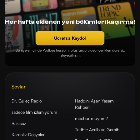
Her hafta eklenen yeni bölümleri kaçırma!
Ücretsiz Kaydol
Saniyeler içinde Podbee hesabını oluşturup video içerikleri ücretsiz
izleyebilirsin.
Şovlar
Dr. Güleç Radio
Haddini Aşan Yaşam
Rehberi
sadece film izlemiyorum
mecbur muyum?
Bakıcaz
Tarihte Acaib ve Garaib
Karanlık Dosyalar