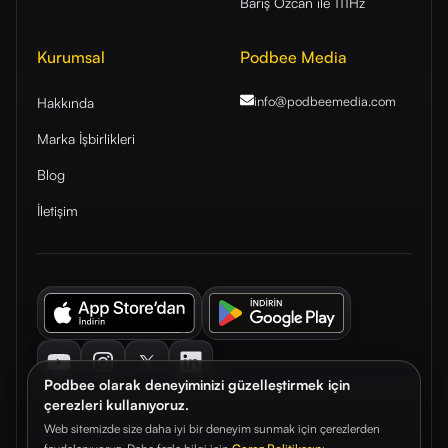
Barış Özcan ile 111Hz
Kurumsal
Podbee Media
info@podbeemedia
.com
Hakkında
Marka İşbirlikleri
Blog
İletişim
Youtube
Instagram
Twitter
LinkedIn
Podbee olarak deneyiminizi güzelleştirmek için
çerezleri kullanıyoruz.
Web sitemizde size daha iyi bir deneyim sunmak için çerezlerden