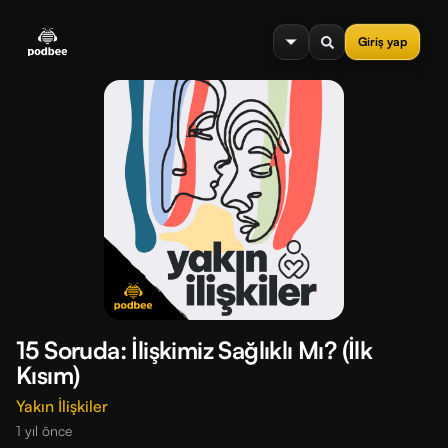
se menu
Giriş yap
15 Soruda: İlişkimiz Sağlıklı Mı? (İlk
Kısım)
Yakın İlişkiler
1 yıl önce