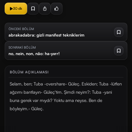
30 dk
ÖNCEKİ BÖLÜM
abrakadabra: gizli manifest tekniklerim
SONRAKİ BÖLÜM
no, nein, non, não: ha-yıırr!
BÖLÜM AÇIKLAMASI
Selam, ben; Tuba -overshare- Güleç. Eskiden; Tuba -lütfen
ağzımı bantlayın- Güleç'tim. Şimdi neyim?: Tuba -yani
buna gerek var mıydı? Yoktu ama neyse. Ben de
böyleyim.- Güleç.