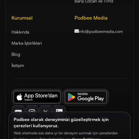
Barış Özcan ile 111Hz
Kurumsal
Podbee Media
info@podbeemedia
.com
Hakkında
Marka İşbirlikleri
Blog
İletişim
Youtube
Instagram
Twitter
LinkedIn
Podbee olarak deneyiminizi güzelleştirmek için
çerezleri kullanıyoruz.
Web sitemizde size daha iyi bir deneyim sunmak için çerezlerden