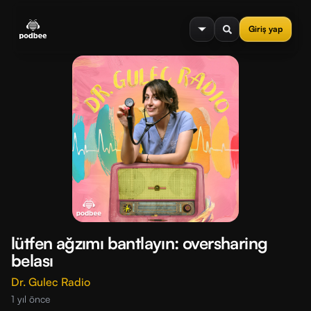
se menu
Giriş yap
lütfen ağzımı bantlayın: oversharing
belası
Dr. Gulec Radio
1 yıl önce