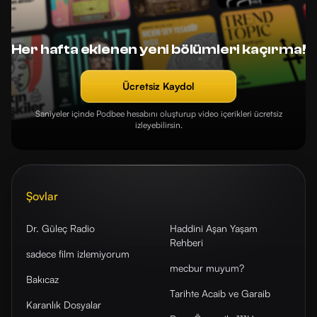
Her hafta eklenen yeni bölümleri kaçırma!
Ücretsiz Kaydol
Saniyeler içinde Podbee hesabını oluşturup video içerikleri ücretsiz
izleyebilirsin.
Şovlar
Dr. Güleç Radio
Haddini Aşan Yaşam
Rehberi
sadece film izlemiyorum
mecbur muyum?
Bakıcaz
Tarihte Acaib ve Garaib
Karanlık Dosyalar