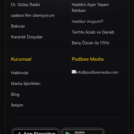
Dr. Güleç Radio
Haddini Aşan Yaşam
Rehberi
sadece film izlemiyorum
mecbur muyum?
Bakıcaz
Tarihte Acaib ve Garaib
Karanlık Dosyalar
Barış Özcan ile 111Hz
Kurumsal
Podbee Media
info@podbeemedia
.com
Hakkında
Marka İşbirlikleri
Blog
İletişim