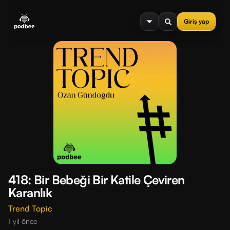
se menu
Giriş yap
418: Bir Bebeği Bir Katile Çeviren
Karanlık
Trend Topic
1 yıl önce