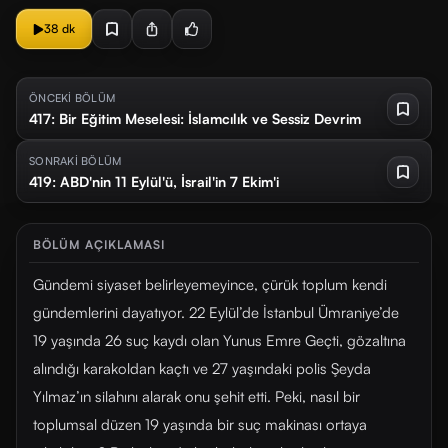
38 dk
ÖNCEKİ BÖLÜM
417: Bir Eğitim Meselesi: İslamcılık ve Sessiz Devrim
SONRAKİ BÖLÜM
419: ABD'nin 11 Eylül'ü, İsrail'in 7 Ekim'i
BÖLÜM AÇIKLAMASI
Gündemi siyaset belirleyemeyince, çürük toplum kendi
gündemlerini dayatıyor. 22 Eylül’de İstanbul Ümraniye’de
19 yaşında 26 suç kaydı olan Yunus Emre Geçti, gözaltına
alındığı karakoldan kaçtı ve 27 yaşındaki polis Şeyda
Yılmaz’ın silahını alarak onu şehit etti. Peki, nasıl bir
toplumsal düzen 19 yaşında bir suç makinası ortaya