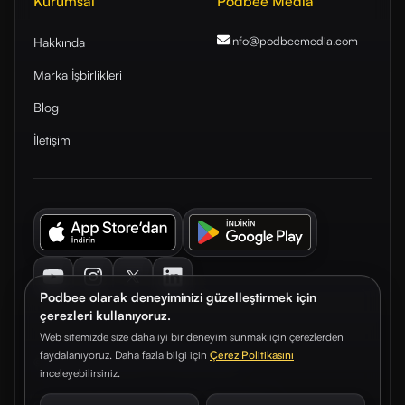
Kurumsal
Podbee Media
info@podbeemedia
.com
Hakkında
Marka İşbirlikleri
Blog
İletişim
Youtube
Instagram
Twitter
LinkedIn
Podbee olarak deneyiminizi güzelleştirmek için
çerezleri kullanıyoruz.
Web sitemizde size daha iyi bir deneyim sunmak için çerezlerden
faydalanıyoruz. Daha fazla bilgi için
Çerez Politikasını
© 2026. Podbee Media. Tüm hakları saklıdır.
inceleyebilirsiniz.