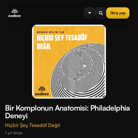
se menu
Giriş yap
Bir Komplonun Anatomisi: Philadelphia
Deneyi
Hiçbir Şey Tesadüf Değil
1 yıl önce