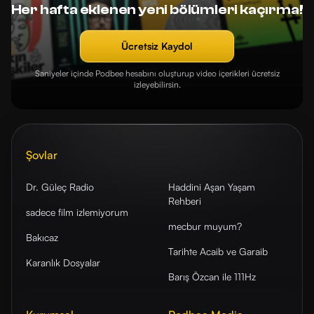
Her hafta eklenen yeni bölümleri kaçırma!
Ücretsiz Kaydol
Saniyeler içinde Podbee hesabını oluşturup video içerikleri ücretsiz
izleyebilirsin.
Şovlar
Dr. Güleç Radio
Haddini Aşan Yaşam
Rehberi
sadece film izlemiyorum
mecbur muyum?
Bakıcaz
Tarihte Acaib ve Garaib
Karanlık Dosyalar
Barış Özcan ile 111Hz