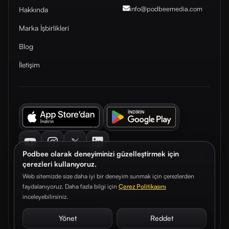
info@podbeemedia
.com
Hakkında
Marka İşbirlikleri
Blog
İletişim
Youtube
Instagram
Twitter
LinkedIn
Podbee olarak deneyiminizi güzelleştirmek için
çerezleri kullanıyoruz.
Web sitemizde size daha iyi bir deneyim sunmak için çerezlerden
faydalanıyoruz. Daha fazla bilgi için
Çerez Politikasını
© 2026. Podbee Media. Tüm hakları saklıdır.
inceleyebilirsiniz.
Çerez Tercihleri
Aydınlatma Metni
Gizlilik Sözleşmesi
Yönet
Reddet