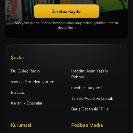
Ücretsiz Kaydol
Saniyeler içinde Podbee hesabını oluşturup video içerikleri ücretsiz
izleyebilirsin.
Şovlar
Dr. Güleç Radio
Haddini Aşan Yaşam
Rehberi
sadece film izlemiyorum
mecbur muyum?
Bakıcaz
Tarihte Acaib ve Garaib
Karanlık Dosyalar
Barış Özcan ile 111Hz
Kurumsal
Podbee Media