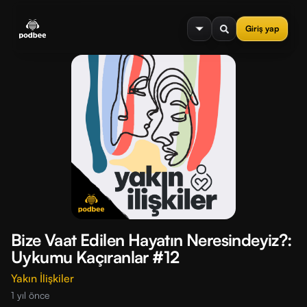
se menu
Giriş yap
Bize Vaat Edilen Hayatın Neresindeyiz?:
Uykumu Kaçıranlar #12
Yakın İlişkiler
1 yıl önce