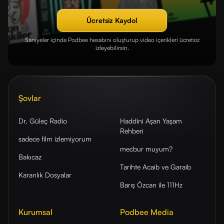
Ücretsiz Kaydol
Saniyeler içinde Podbee hesabını oluşturup video içerikleri ücretsiz
izleyebilirsin.
Şovlar
Dr. Güleç Radio
Haddini Aşan Yaşam
Rehberi
sadece film izlemiyorum
mecbur muyum?
Bakıcaz
Tarihte Acaib ve Garaib
Karanlık Dosyalar
Barış Özcan ile 111Hz
Kurumsal
Podbee Media