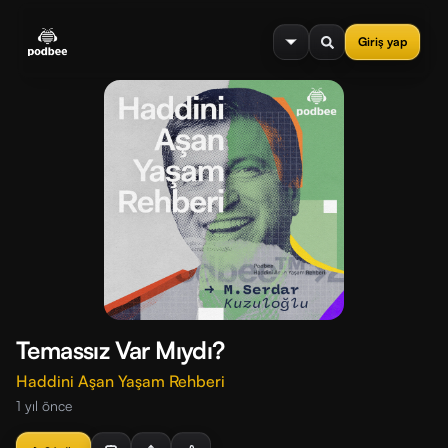
se menu
Giriş yap
Temassız Var Mıydı?
Haddini Aşan Yaşam Rehberi
1 yıl önce