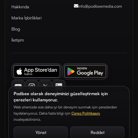
info@podbeemedia
.com
Hakkında
Marka İşbirlikleri
Blog
İletişim
Youtube
Instagram
Twitter
LinkedIn
Podbee olarak deneyiminizi güzelleştirmek için
çerezleri kullanıyoruz.
Web sitemizde size daha iyi bir deneyim sunmak için çerezlerden
faydalanıyoruz. Daha fazla bilgi için
Çerez Politikasını
© 2026. Podbee Media. Tüm hakları saklıdır.
inceleyebilirsiniz.
Çerez Tercihleri
Aydınlatma Metni
Gizlilik Sözleşmesi
Yönet
Reddet