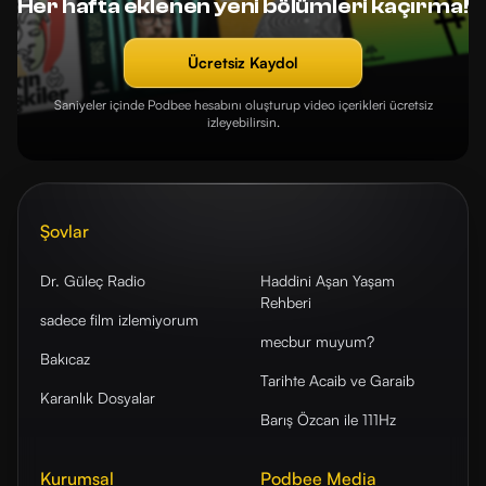
Her hafta eklenen yeni bölümleri kaçırma!
Ücretsiz Kaydol
Saniyeler içinde Podbee hesabını oluşturup video içerikleri ücretsiz
izleyebilirsin.
Şovlar
Dr. Güleç Radio
Haddini Aşan Yaşam
Rehberi
sadece film izlemiyorum
mecbur muyum?
Bakıcaz
Tarihte Acaib ve Garaib
Karanlık Dosyalar
Barış Özcan ile 111Hz
Kurumsal
Podbee Media