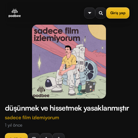
se menu
Giriş yap
düşünmek ve hissetmek yasaklanmıştır
sadece film izlemiyorum
1 yıl önce