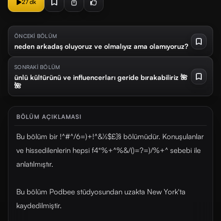
27 dk
ÖNCEKİ BÖLÜM
neden arkadaş oluyoruz ve olmalıyız ama olamıyoruz?
SONRAKİ BÖLÜM
ünlü kültürünü ve influencerları geride bırakabiliriz 🌺
🌺
BÖLÜM AÇIKLAMASI
Bu bölüm bir !^#^/6=)+!^&½$£]§ bölümüdür. Konuşulanlar
ve hissedilenlerin hepsi f4*%+^%&/()=?=)/%+^ sebebi ile
anlatılmıştır.
Bu bölüm Podbee stüdyosundan uzakta New York'ta
kaydedilmiştir.