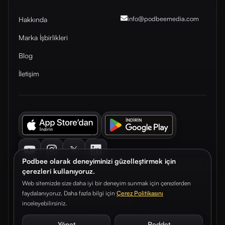
info@podbeemedia
.com
Hakkında
Marka İşbirlikleri
Blog
İletişim
Youtube
Instagram
Twitter
LinkedIn
Podbee olarak deneyiminizi güzelleştirmek için
çerezleri kullanıyoruz.
Web sitemizde size daha iyi bir deneyim sunmak için çerezlerden
faydalanıyoruz. Daha fazla bilgi için
Çerez Politikasını
© 2026. Podbee Media. Tüm hakları saklıdır.
inceleyebilirsiniz.
Çerez Tercihleri
Aydınlatma Metni
Gizlilik Sözleşmesi
Yönet
Reddet