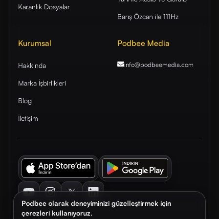
Karanlık Dosyalar
Barış Özcan ile 111Hz
Kurumsal
Podbee Media
info@podbeemedia
.com
Hakkında
Marka İşbirlikleri
Blog
İletişim
Youtube
Instagram
Twitter
LinkedIn
Podbee olarak deneyiminizi güzelleştirmek için
çerezleri kullanıyoruz.