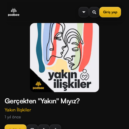
se menu
Giriş yap
Gerçekten "Yakın" Mıyız?
Yakın İlişkiler
1 yıl önce