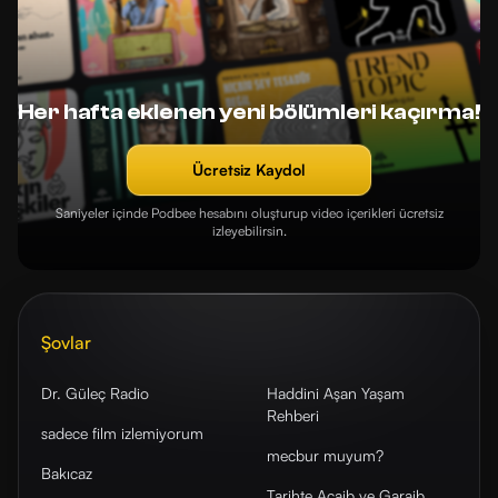
Her hafta eklenen yeni bölümleri kaçırma!
Ücretsiz Kaydol
Saniyeler içinde Podbee hesabını oluşturup video içerikleri ücretsiz
izleyebilirsin.
Şovlar
Dr. Güleç Radio
Haddini Aşan Yaşam
Rehberi
sadece film izlemiyorum
mecbur muyum?
Bakıcaz
Tarihte Acaib ve Garaib