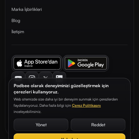
Marka İşbirlikleri
Blog
İletişim
Youtube
Instagram
Twitter
LinkedIn
Podbee olarak deneyiminizi güzelleştirmek için
çerezleri kullanıyoruz.
Web sitemizde size daha iyi bir deneyim sunmak için çerezlerden
faydalanıyoruz. Daha fazla bilgi için
Çerez Politikasını
© 2026. Podbee Media. Tüm hakları saklıdır.
inceleyebilirsiniz.
Çerez Tercihleri
Aydınlatma Metni
Gizlilik Sözleşmesi
Yönet
Reddet