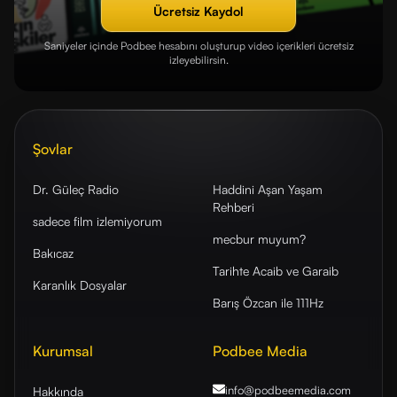
Ücretsiz Kaydol
Saniyeler içinde Podbee hesabını oluşturup video içerikleri ücretsiz
izleyebilirsin.
Şovlar
Dr. Güleç Radio
Haddini Aşan Yaşam
Rehberi
sadece film izlemiyorum
mecbur muyum?
Bakıcaz
Tarihte Acaib ve Garaib
Karanlık Dosyalar
Barış Özcan ile 111Hz
Kurumsal
Podbee Media
info@podbeemedia
.com
Hakkında