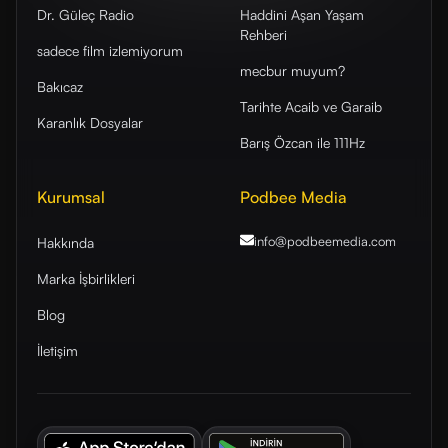
Dr. Güleç Radio
Haddini Aşan Yaşam
Rehberi
sadece film izlemiyorum
mecbur muyum?
Bakıcaz
Tarihte Acaib ve Garaib
Karanlık Dosyalar
Barış Özcan ile 111Hz
Kurumsal
Podbee Media
info@podbeemedia
.com
Hakkında
Marka İşbirlikleri
Blog
İletişim