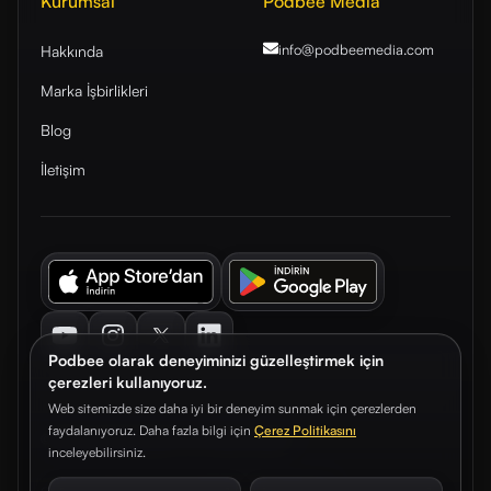
Kurumsal
Podbee Media
info@podbeemedia
.com
Hakkında
Marka İşbirlikleri
Blog
İletişim
Youtube
Instagram
Twitter
LinkedIn
Podbee olarak deneyiminizi güzelleştirmek için
çerezleri kullanıyoruz.
Web sitemizde size daha iyi bir deneyim sunmak için çerezlerden
faydalanıyoruz. Daha fazla bilgi için
Çerez Politikasını
© 2026. Podbee Media. Tüm hakları saklıdır.
inceleyebilirsiniz.