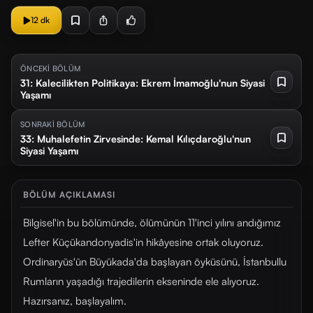
12 dk
ÖNCEKİ BÖLÜM
31: Kalecilikten Politikaya: Ekrem İmamoğlu'nun Siyasi
Yaşamı
SONRAKİ BÖLÜM
33: Muhalefetin Zirvesinde: Kemal Kılıçdaroğlu'nun
Siyasi Yaşamı
BÖLÜM AÇIKLAMASI
Bilgisel'in bu bölümünde, ölümünün 11'inci yılını andığımız
Lefter Küçükandonyadis'in hikâyesine ortak oluyoruz.
Ordinaryüs'ün Büyükada'da başlayan öyküsünü, İstanbullu
Rumların yaşadığı trajedilerin ekseninde ele alıyoruz.
Hazırsanız, başlayalım.