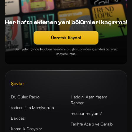
Her hafta eklenen yeni bölümleri kaçırma!
Ücretsiz Kaydol
Saniyeler içinde Podbee hesabını oluşturup video içerikleri ücretsiz
izleyebilirsin.
Şovlar
Dr. Güleç Radio
Haddini Aşan Yaşam
Rehberi
sadece film izlemiyorum
mecbur muyum?
Bakıcaz
Tarihte Acaib ve Garaib
Karanlık Dosyalar