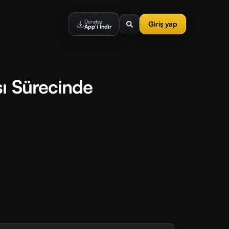
Ücretsiz
Giriş yap
App'i İndir
ı Sürecinde