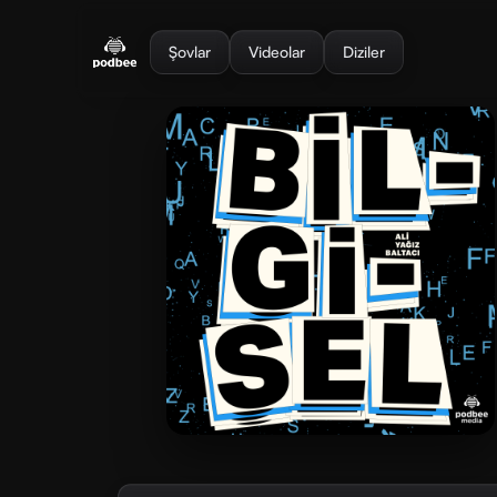
se menu
Şovlar
Videolar
Diziler