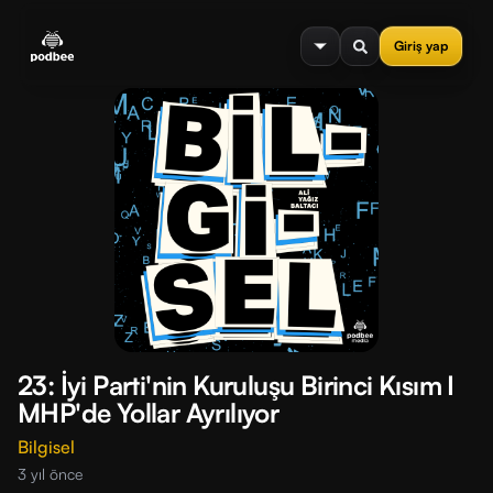
se menu
Giriş yap
23: İyi Parti'nin Kuruluşu Birinci Kısım I
MHP'de Yollar Ayrılıyor
Bilgisel
3 yıl önce