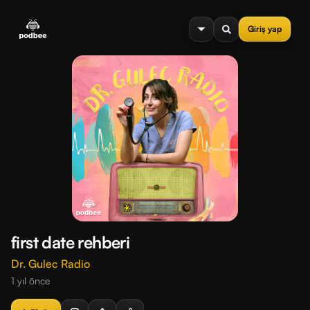
se menu
Giriş yap
first date rehberi
Dr. Gulec Radio
1 yıl önce