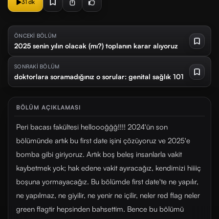
31 dk
ÖNCEKİ BÖLÜM
2025 senin yılın olacak (mı?) toplanın karar alıyoruz
SONRAKİ BÖLÜM
doktorlara soramadığınız o sorular: genital sağlık 101
BÖLÜM AÇIKLAMASI
Peri bacası fakültesi helloooğğğ!!!! 2024'ün son
bölümünde artık bu first date işini çözüyoruz ve 2025'e
bomba gibi giriyoruz. Artık boş beleş insanlarla vakit
kaybetmek yok; hak edene vakit ayıracağız, kendimizi hiiiiç
boşuna yormayacağız. Bu bölümde first date'te ne yapılır,
ne yapılmaz, ne giyilir, ne yenir ne içilir, neler red flag neler
green flagtir hepsinden bahsettim. Bence bu bölümü