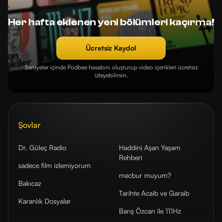
Her hafta eklenen yeni bölümleri kaçırma!
Ücretsiz Kaydol
Saniyeler içinde Podbee hesabını oluşturup video içerikleri ücretsiz
izleyebilirsin.
Şovlar
Dr. Güleç Radio
Haddini Aşan Yaşam
Rehberi
sadece film izlemiyorum
mecbur muyum?
Bakıcaz
Tarihte Acaib ve Garaib
Karanlık Dosyalar
Barış Özcan ile 111Hz