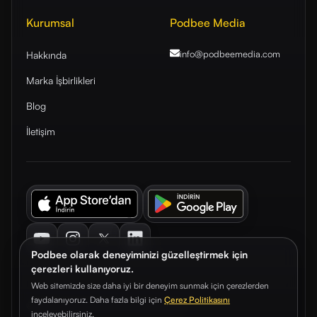
Kurumsal
Podbee Media
info@podbeemedia
.com
Hakkında
Marka İşbirlikleri
Blog
İletişim
Youtube
Instagram
Twitter
LinkedIn
Podbee olarak deneyiminizi güzelleştirmek için
çerezleri kullanıyoruz.
Web sitemizde size daha iyi bir deneyim sunmak için çerezlerden
faydalanıyoruz. Daha fazla bilgi için
Çerez Politikasını
© 2026. Podbee Media. Tüm hakları saklıdır.
inceleyebilirsiniz.