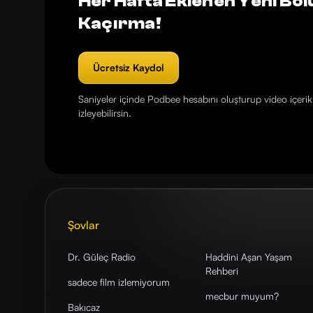
Her Hafta Eklenen Yeni Böl
Kaçırma!
Ücretsiz Kaydol
Saniyeler içinde Podbee hesabını oluşturup video içerikl
izleyebilirsin.
Şovlar
Dr. Güleç Radio
Haddini Aşan Yaşam
Rehberi
sadece film izlemiyorum
mecbur muyum?
Bakıcaz