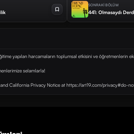
SONRAKİ BÖLÜM
lik
441: Olmasaydı Derd
time yapılan harcamaların toplumsal etkisini ve öğretmenlerin eko
menlerimize selamlarla!
y and California Privacy Notice at https://art19.com/privacy#do-no