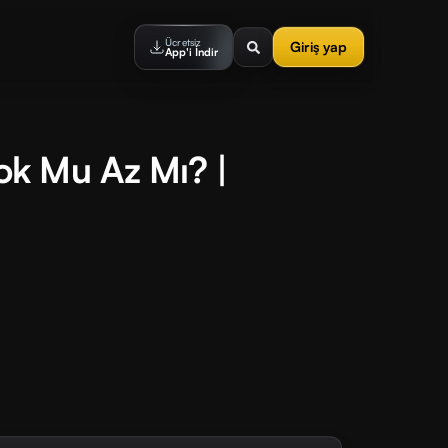
Ücretsiz
Giriş yap
App'i İndir
k Mu Az Mı? |