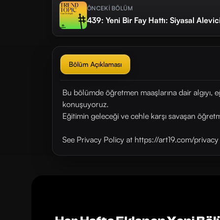
ÖNCEKİ BÖLÜM
439: Yeni Bir Fay Hattı: Siyasal Alevici
Bölüm Açıklaması
Bu bölümde öğretmen maaşlarına dair algıyı, eği
konuşuyoruz.
Eğitimin geleceği ve cehle karşı savaşan öğret
See Privacy Policy at https://art19.com/privac