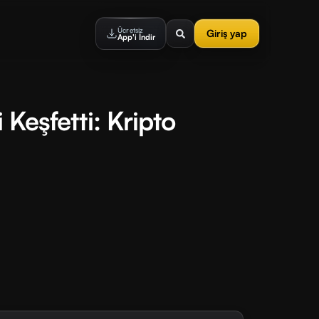
Ücretsiz
Giriş yap
App'i İndir
 Keşfetti: Kripto