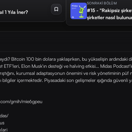
SONRAKİ BÖLÜM
#15 - "Rakipsiz şirke
l 1 Yıla İner?
şirketler nasıl bulunu
mıydı? Bitcoin 100 bin dolara yaklaşırken, bu yükselişin ardındaki 
t ETF'leri, Elon Musk'ın desteği ve halving etkisi... Midas Podcas
ayrıştığını, kurumsal adaptasyonun önemini ve risk yönetiminin püf 
 bilgiler içermektedir. Piyasadaki son gelişmeler ışığında güvenli ya
as.com/gmih/mie6gpeu
das/
us
lari