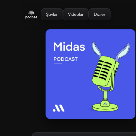
se menu
Şovlar
Videolar
Diziler