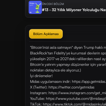
ÖNCEKİ BÖLÜM
#13 - 32 Yıllık Milyoner Yolculuğu Nası
Bölüm Açıklaması
"Bitcoin'inizi asla satmayın" diyen Trump haklı 
BlackRock'tan Fidelity'ye kurumsal devlerin spo
yükselişin 2017 ve 2021'deki rallilerden nasıl 
Bitcoin'e yatırım yapmayı düşünenler için yararlı
noktaları detaylıca ele alıyoruz.)
İyi dinlemeler!
Midas uygulamasını indir: https://app.getmid
X (Twitter): https://twitter.com/getmidas
Instagram: https://www.instagram.com/get_mi
YouTube: https://www.youtube.com/@midaspl
TikTok: https://www.tiktok.com/@midasinkulak