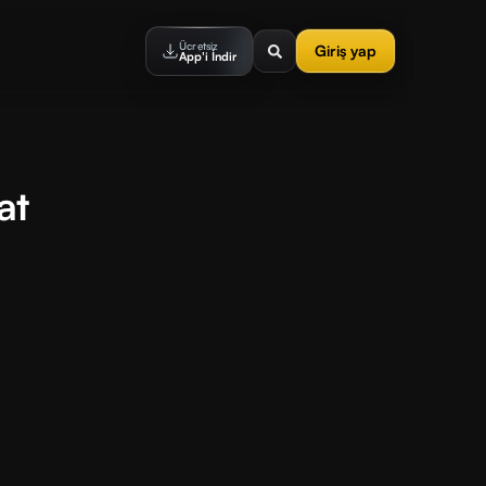
Ücretsiz
Giriş yap
App'i İndir
at