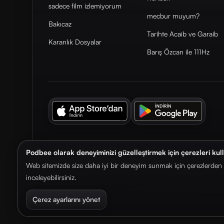
sadece film izlemiyorum
mecbur muyum?
Bakıcaz
Tarihte Acaib ve Garaib
Karanlık Dosyalar
Barış Özcan ile 111Hz
Podbee olarak deneyiminizi güzelleştirmek için çerezleri kul
© 2026. Podbee Media. Tüm hakları saklıdır.
Web sitemizde size daha iyi bir deneyim sunmak için çerezlerden f
inceleyebilirsiniz.
Çerez ayarlarını yönet