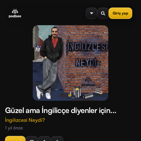
se menu
Giriş yap
Güzel ama İngilicçe diyenler için...
İngilizcesi Neydi?
1 yıl önce