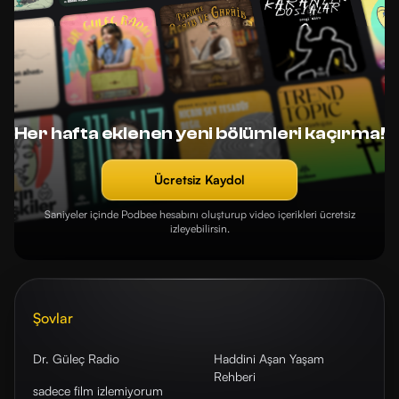
Her hafta eklenen yeni bölümleri kaçırma!
Ücretsiz Kaydol
Saniyeler içinde Podbee hesabını oluşturup video içerikleri ücretsiz
izleyebilirsin.
Şovlar
Dr. Güleç Radio
Haddini Aşan Yaşam
Rehberi
sadece film izlemiyorum