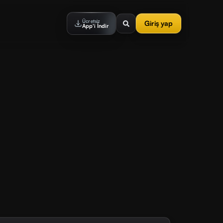
Ücretsiz
Giriş yap
App'i İndir