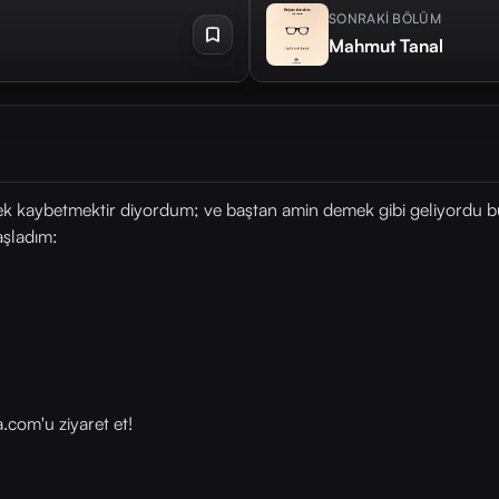
SONRAKİ BÖLÜM
Mahmut Tanal
ek kaybetmektir diyordum; ve baştan amin demek gibi geliyordu bu 
aşladım:
com⁠⁠'u ziyaret et!