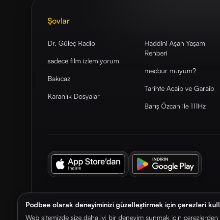
Şovlar
Dr. Güleç Radio
Haddini Aşan Yaşam
Rehberi
sadece film izlemiyorum
mecbur muyum?
Bakıcaz
Tarihte Acaib ve Garaib
Karanlık Dosyalar
Barış Özcan ile 111Hz
Podbee olarak deneyiminizi güzelleştirmek için çerezleri kul
© 2026. Podbee Media. Tüm hakları saklıdır.
Web sitemizde size daha iyi bir deneyim sunmak için çerezlerden f