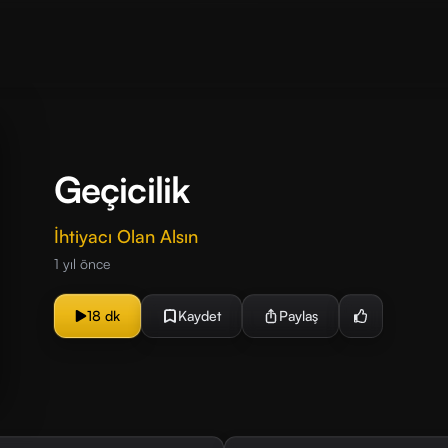
Geçicilik
İhtiyacı Olan Alsın
1 yıl önce
18 dk
Kaydet
Paylaş