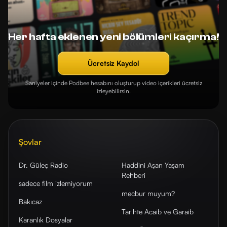
Her hafta eklenen yeni bölümleri kaçırma!
Ücretsiz Kaydol
Saniyeler içinde Podbee hesabını oluşturup video içerikleri ücretsiz
izleyebilirsin.
Şovlar
Dr. Güleç Radio
Haddini Aşan Yaşam
Rehberi
sadece film izlemiyorum
mecbur muyum?
Bakıcaz
Tarihte Acaib ve Garaib
Karanlık Dosyalar