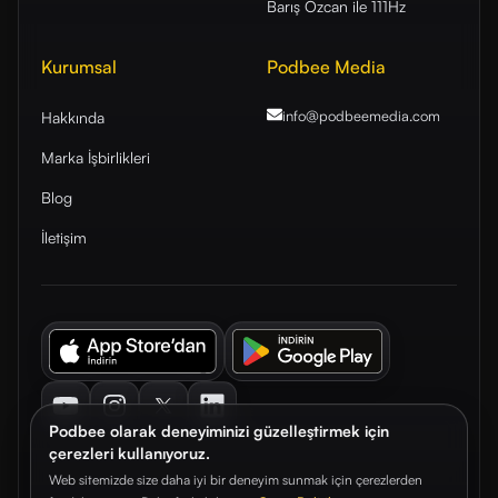
Barış Özcan ile 111Hz
Kurumsal
Podbee Media
info@podbeemedia
.com
Hakkında
Marka İşbirlikleri
Blog
İletişim
Youtube
Instagram
Twitter
LinkedIn
Podbee olarak deneyiminizi güzelleştirmek için
çerezleri kullanıyoruz.
Web sitemizde size daha iyi bir deneyim sunmak için çerezlerden