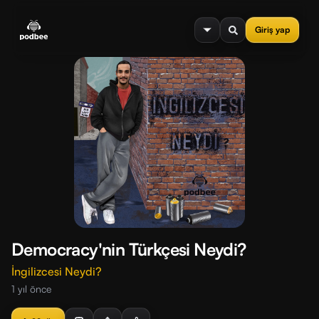
se menu
Giriş yap
Democracy'nin Türkçesi Neydi?
İngilizcesi Neydi?
1 yıl önce