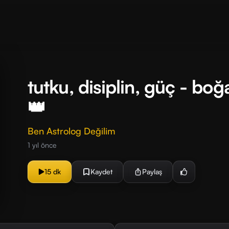
tutku, disiplin, güç - bo
👑
Ben Astrolog Değilim
1 yıl önce
15 dk
Kaydet
Paylaş