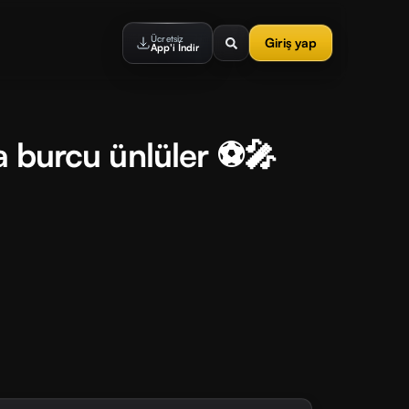
Ücretsiz
Giriş yap
App'i İndir
ğa burcu ünlüler ⚽🎤