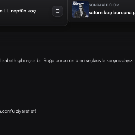
SONRAKİ BÖLÜM
in 👈🏻 neptün koç
satürn koç burcuna g
beth gibi eşsiz bir Boğa burcu ünlüleri seçkisiyle karşınızdayız. 
om⁠⁠⁠'u ziyaret et!