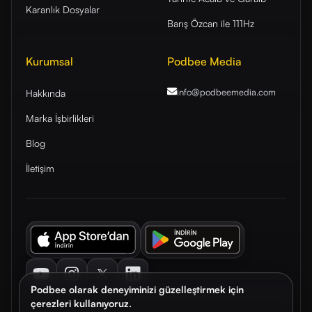
Karanlık Dosyalar
Barış Özcan ile 111Hz
Kurumsal
Podbee Media
info@podbeemedia
.com
Hakkında
Marka İşbirlikleri
Blog
İletişim
Youtube
Instagram
Twitter
LinkedIn
Podbee olarak deneyiminizi güzelleştirmek için
çerezleri kullanıyoruz.