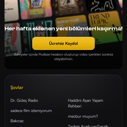
Her hafta eklenen yeni bölümleri kaçırma!
Ücretsiz Kaydol
Saniyeler içinde Podbee hesabını oluşturup video içerikleri ücretsiz
izleyebilirsin.
Şovlar
Dr. Güleç Radio
Haddini Aşan Yaşam
Rehberi
sadece film izlemiyorum
mecbur muyum?
Bakıcaz
Tarihte Acaib ve Garaib