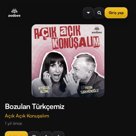
se menu
Giriş yap
Bozulan Türkçemiz
Açık Açık Konuşalım
1 yıl önce