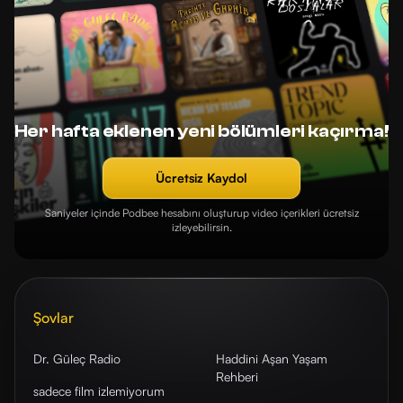
Her hafta eklenen yeni bölümleri kaçırma!
Ücretsiz Kaydol
Saniyeler içinde Podbee hesabını oluşturup video içerikleri ücretsiz
izleyebilirsin.
Şovlar
Dr. Güleç Radio
Haddini Aşan Yaşam
Rehberi
sadece film izlemiyorum