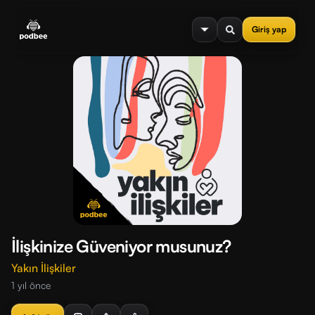
se menu
Giriş yap
İlişkinize Güveniyor musunuz?
Yakın İlişkiler
1 yıl önce