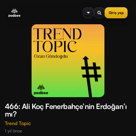
se menu
Giriş yap
466: Ali Koç Fenerbahçe’nin Erdoğan’ı
mı?
Trend Topic
1 yıl önce