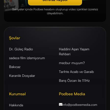
Saniyeler içinde Podbee hesabını oluşturup video içerikleri ücretsiz
izleyebilirsin.
Şovlar
Dr. Güleç Radio
Haddini Aşan Yaşam
Rehberi
sadece film izlemiyorum
mecbur muyum?
Bakıcaz
Tarihte Acaib ve Garaib
Karanlık Dosyalar
Barış Özcan ile 111Hz
Kurumsal
Podbee Media
info@podbeemedia
.com
Hakkında