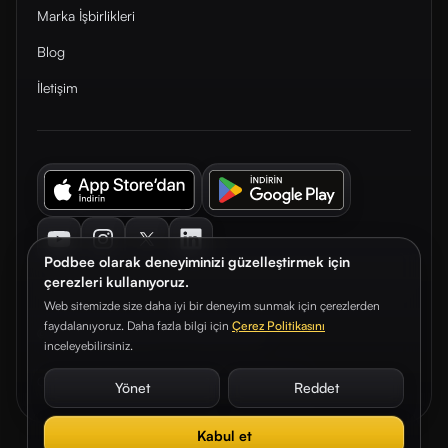
Marka İşbirlikleri
Blog
İletişim
Youtube
Instagram
Twitter
LinkedIn
Podbee olarak deneyiminizi güzelleştirmek için
çerezleri kullanıyoruz.
Web sitemizde size daha iyi bir deneyim sunmak için çerezlerden
faydalanıyoruz. Daha fazla bilgi için
Çerez Politikasını
© 2026. Podbee Media. Tüm hakları saklıdır.
inceleyebilirsiniz.
Çerez Tercihleri
Aydınlatma Metni
Gizlilik Sözleşmesi
Yönet
Reddet
Kabul et