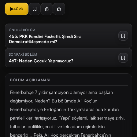
40 dk
ÖNCEKİ BÖLÜM
465: PKK Kendini Feshetti, Şimdi Sıra
Demokratikleşmede mi?
SONRAKİ BÖLÜM
467: Neden Çocuk Yapmıyoruz?
BÖLÜM AÇIKLAMASI
Fenerbahçe 7 yıldır şampiyon olamıyor ama başkan
değişmiyor. Neden? Bu bölümde Ali Koç’un
Fenerbahçe’siyle Erdoğan’ın Türkiye’si arasında kurulan
paralellikleri tartışıyoruz. “Yapı” söylemi, laik sermaye zırhı,
futbolun politikleşen dili ve tek adam rejimlerinin
benzerliği… Peki, Ali Koç gerçekten Fenerbahçe’nin