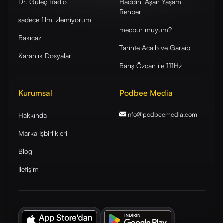
Dr. Güleç Radio
Haddini Aşan Yaşam
Rehberi
sadece film izlemiyorum
mecbur muyum?
Bakıcaz
Tarihte Acaib ve Garaib
Karanlık Dosyalar
Barış Özcan ile 111Hz
Kurumsal
Podbee Media
info@podbeemedia
.com
Hakkında
Marka İşbirlikleri
Blog
İletişim