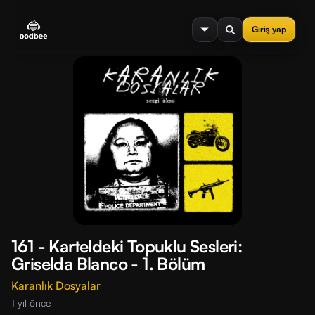
se menu
Giriş yap
161 - Karteldeki Topuklu Sesleri:
Griselda Blanco - 1. Bölüm
Karanlık Dosyalar
1 yıl önce