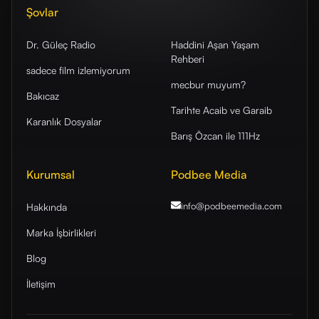
Şovlar
Dr. Güleç Radio
Haddini Aşan Yaşam
Rehberi
sadece film izlemiyorum
mecbur muyum?
Bakıcaz
Tarihte Acaib ve Garaib
Karanlık Dosyalar
Barış Özcan ile 111Hz
Kurumsal
Podbee Media
info@podbeemedia
.com
Hakkında
Marka İşbirlikleri
Blog
İletişim