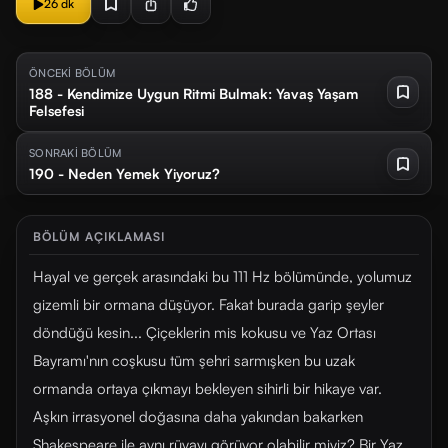
26 dk
ÖNCEKİ BÖLÜM
188 - Kendimize Uygun Ritmi Bulmak: Yavaş Yaşam
Felsefesi
SONRAKİ BÖLÜM
190 - Neden Yemek Yiyoruz?
BÖLÜM AÇIKLAMASI
Hayal ve gerçek arasındaki bu 111 Hz bölümünde, yolumuz
gizemli bir ormana düşüyor. Fakat burada garip şeyler
döndüğü kesin... Çiçeklerin mis kokusu ve Yaz Ortası
Bayramı'nın coşkusu tüm şehri sarmışken bu uzak
ormanda ortaya çıkmayı bekleyen sihirli bir hikaye var.
Aşkın irrasyonel doğasına daha yakından bakarken
Shakespeare ile aynı rüyayı görüyor olabilir miyiz? Bir Yaz