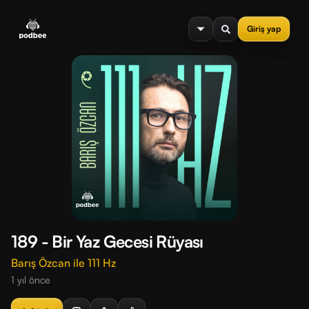
se menu
Giriş yap
189 - Bir Yaz Gecesi Rüyası
Barış Özcan ile 111 Hz
1 yıl önce