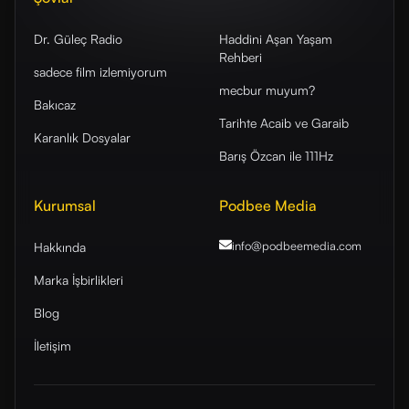
Dr. Güleç Radio
Haddini Aşan Yaşam
Rehberi
sadece film izlemiyorum
mecbur muyum?
Bakıcaz
Tarihte Acaib ve Garaib
Karanlık Dosyalar
Barış Özcan ile 111Hz
Kurumsal
Podbee Media
info@podbeemedia
.com
Hakkında
Marka İşbirlikleri
Blog
İletişim