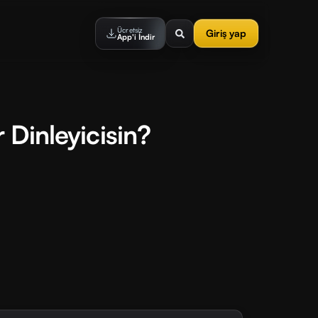
Ücretsiz
Giriş yap
App'i İndir
 Dinleyicisin?