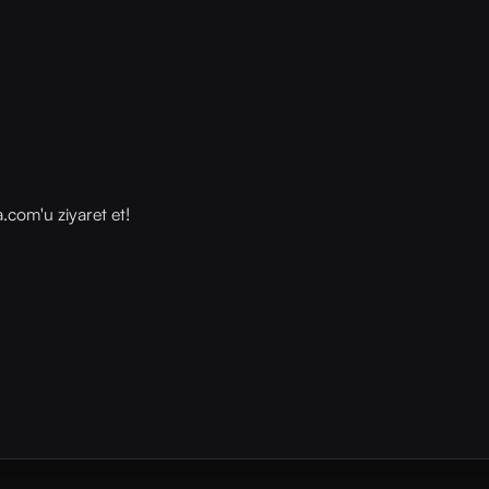
com⁠⁠'u ziyaret et!