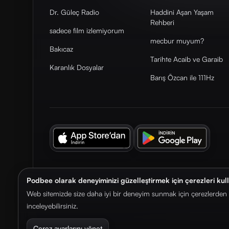
Dr. Güleç Radio
Haddini Aşan Yaşam
Rehberi
sadece film izlemiyorum
mecbur muyum?
Bakıcaz
Tarihte Acaib ve Garaib
Karanlık Dosyalar
Barış Özcan ile 111Hz
Podbee olarak deneyiminizi güzelleştirmek için çerezleri kul
© 2026. Podbee Media. Tüm hakları saklıdır.
Web sitemizde size daha iyi bir deneyim sunmak için çerezlerden f
inceleyebilirsiniz.
Çerez ayarlarını yönet