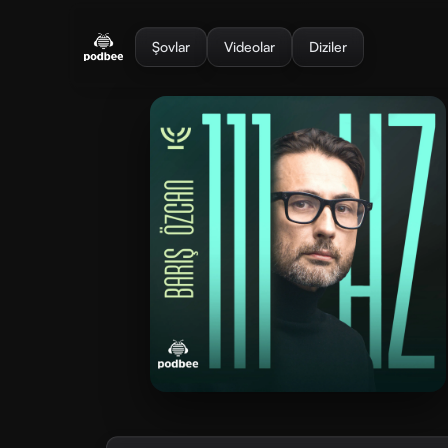
se menu
Şovlar
Videolar
Diziler