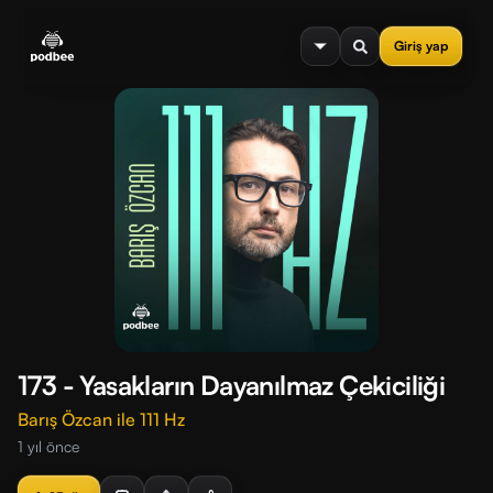
se menu
Giriş yap
173 - Yasakların Dayanılmaz Çekiciliği
Barış Özcan ile 111 Hz
1 yıl önce