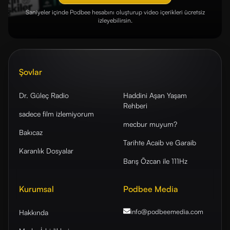
Saniyeler içinde Podbee hesabını oluşturup video içerikleri ücretsiz
izleyebilirsin.
Şovlar
Dr. Güleç Radio
Haddini Aşan Yaşam
Rehberi
sadece film izlemiyorum
mecbur muyum?
Bakıcaz
Tarihte Acaib ve Garaib
Karanlık Dosyalar
Barış Özcan ile 111Hz
Kurumsal
Podbee Media
info@podbeemedia
.com
Hakkında