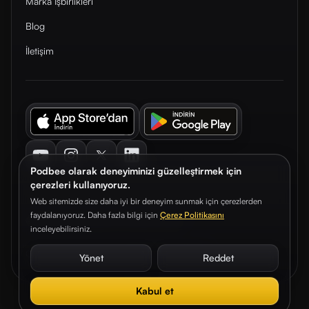
Marka İşbirlikleri
Blog
İletişim
Youtube
Instagram
Twitter
LinkedIn
Podbee olarak deneyiminizi güzelleştirmek için
çerezleri kullanıyoruz.
Web sitemizde size daha iyi bir deneyim sunmak için çerezlerden
faydalanıyoruz. Daha fazla bilgi için
Çerez Politikasını
© 2026. Podbee Media. Tüm hakları saklıdır.
inceleyebilirsiniz.
Çerez Tercihleri
Aydınlatma Metni
Gizlilik Sözleşmesi
Yönet
Reddet
Kabul et