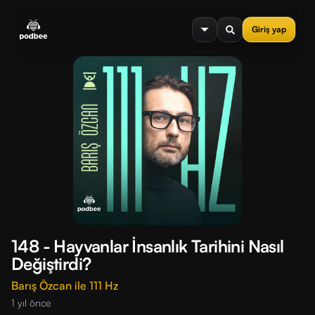
se menu
Giriş yap
148 - Hayvanlar İnsanlık Tarihini Nasıl
Değiştirdi?
Barış Özcan ile 111 Hz
1 yıl önce