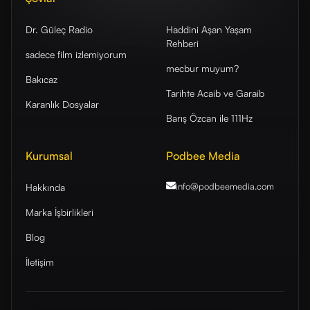
Dr. Güleç Radio
Haddini Aşan Yaşam
Rehberi
sadece film izlemiyorum
mecbur muyum?
Bakıcaz
Tarihte Acaib ve Garaib
Karanlık Dosyalar
Barış Özcan ile 111Hz
Kurumsal
Podbee Media
info@podbeemedia
.com
Hakkında
Marka İşbirlikleri
Blog
İletişim