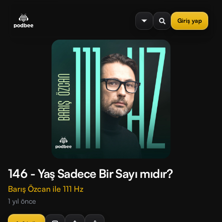
se menu
Giriş yap
146 - Yaş Sadece Bir Sayı mıdır?
Barış Özcan ile 111 Hz
1 yıl önce