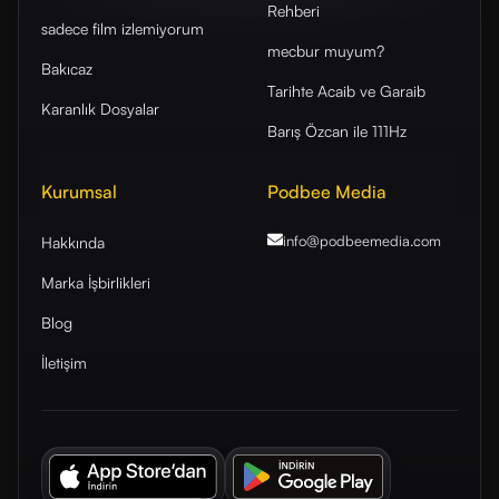
Rehberi
sadece film izlemiyorum
mecbur muyum?
Bakıcaz
Tarihte Acaib ve Garaib
Karanlık Dosyalar
Barış Özcan ile 111Hz
Kurumsal
Podbee Media
info@podbeemedia
.com
Hakkında
Marka İşbirlikleri
Blog
İletişim